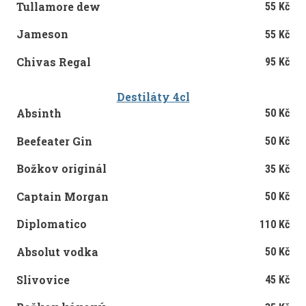
Tullamore dew
55 Kč
Jameson
55 Kč
Chivas Regal
95 Kč
Destiláty 4cl
Absinth
50 Kč
Beefeater Gin
50 Kč
Božkov originál
35 Kč
Captain Morgan
50 Kč
Diplomatico
110 Kč
Absolut vodka
50 Kč
Slivovice
45 Kč