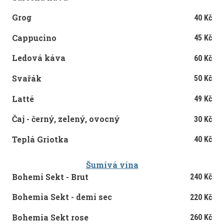
Grog
40 Kč
Cappucino
45 Kč
Ledová káva
60 Kč
Svařák
50 Kč
Latté
49 Kč
Čaj - černý, zelený, ovocný
30 Kč
Teplá Griotka
40 Kč
Šumivá vína
Bohemi Sekt - Brut
240 Kč
Bohemia Sekt - demi sec
220 Kč
Bohemia Sekt rose
260 Kč