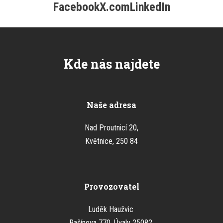
Facebook
X.com
LinkedIn
Kde nás najdete
Naše adresa
Nad Proutnicí 20,
Květnice, 250 84
Provozovatel
Luděk Haužvic
Rašínova 770, Úvaly 25082