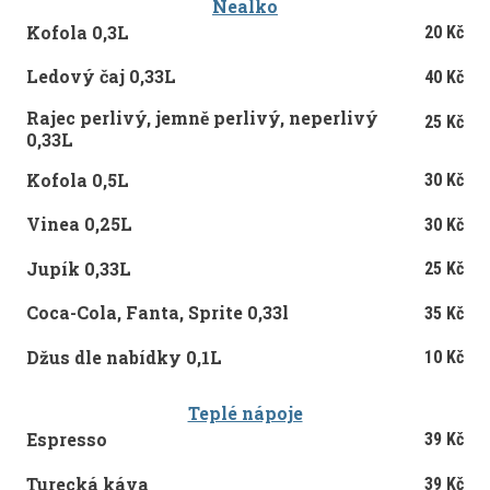
Nealko
Kofola
0,3L
20 Kč
Ledový čaj 0,33L
40 Kč
Rajec perlivý, jemně perlivý, neperlivý
25 Kč
0,33L
Kofola
0,5L
30 Kč
Vinea 0,25L
30 Kč
Jupík 0,33L
25 Kč
Coca-Cola, Fanta, Sprite 0,33l
35 Kč
Džus dle nabídky
0,1L
10 Kč
Teplé nápoje
Espresso
39 Kč
Turecká káva
39 Kč