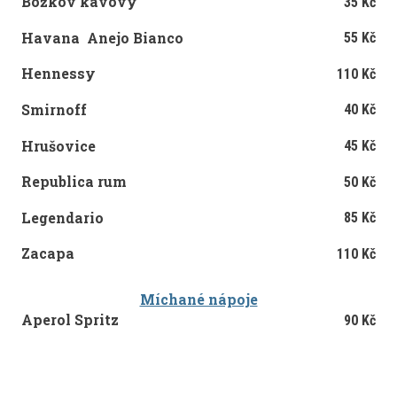
Božkov kávový
35 Kč
Havana Anejo Bianco
55 Kč
Hennessy
110 Kč
Smirnoff
40 Kč
Hrušovice
45 Kč
Republica rum
50 Kč
Legendario
85 Kč
Zacapa
110 Kč
Míchané nápoje
Aperol Spritz
90 Kč