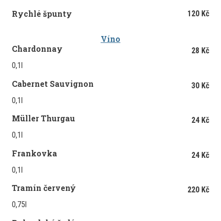
Rychlé špunty
120 Kč
Víno
Chardonnay
28 Kč
0,1l
Cabernet Sauvignon
30 Kč
0,1l
Müller Thurgau
24 Kč
0,1l
Frankovka
24 Kč
0,1l
Tramín červený
220 Kč
0,75l