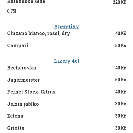
Rulandské šedé
220 Kč
0,75l
Aperetivy
Cinzano bianco, rossi, dry
40 Kč
Campari
50 Kč
Likéry 4cl
Becherovka
40 Kč
Jägermeister
50 Kč
Fernet Stock, Citrus
40 Kč
Jelzin jablko
30 Kč
Zelená
30 Kč
Griotte
30 Kč